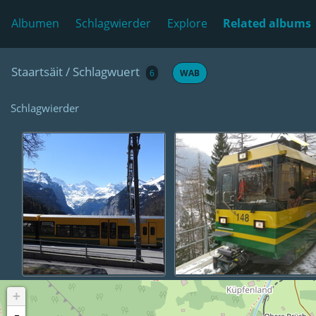
Albumen
Schlagwierder
Explore
Related albums
Staartsäit
/
Schlagwuert
6
WAB
Schlagwierder
+
-