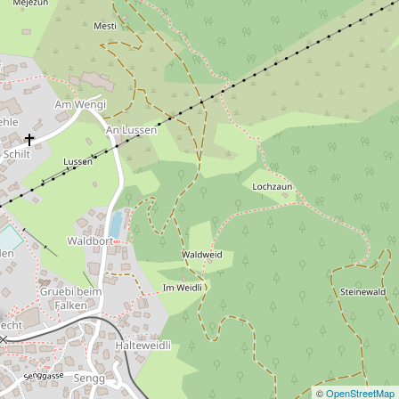
©
OpenStreetMap