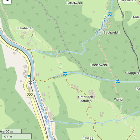
100 m
500 ft