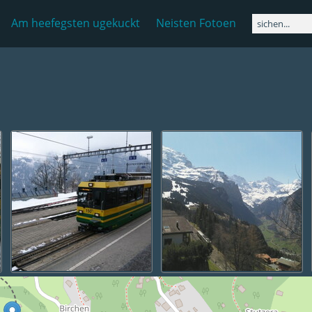
Am heefegsten ugekuckt
Neisten Fotoen