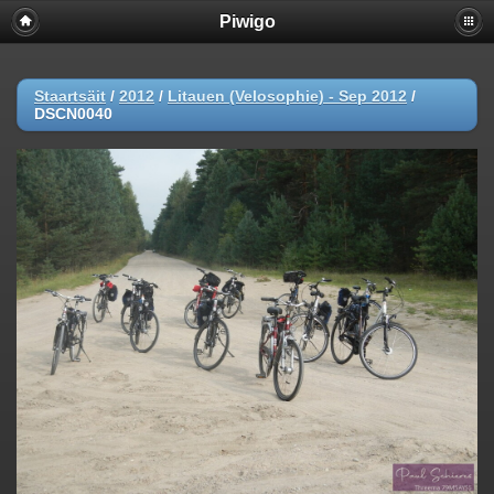
Piwigo
Staartsäit
/
2012
/
Litauen (Velosophie) - Sep 2012
/
DSCN0040