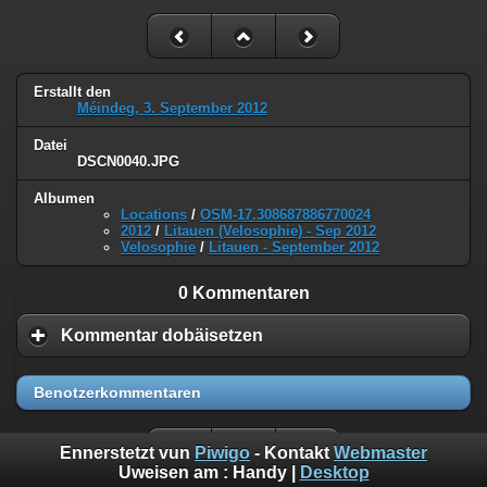
Erstallt den
Méindeg, 3. September 2012
Datei
DSCN0040.JPG
Albumen
Locations
/
OSM-17.308687886770024
2012
/
Litauen (Velosophie) - Sep 2012
Velosophie
/
Litauen - September 2012
0 Kommentaren
Kommentar dobäisetzen
Benotzerkommentaren
Ennerstetzt vun
Piwigo
- Kontakt
Webmaster
Uweisen am :
Handy
|
Desktop